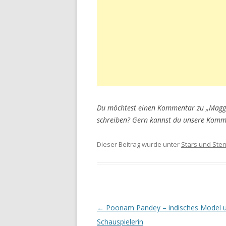
Du möchtest einen Kommentar zu „Maggie
schreiben? Gern kannst du unsere Komme
Dieser Beitrag wurde unter
Stars und Ste
Artikel-
←
Poonam Pandey – indisches Model 
Navigation
Schauspielerin