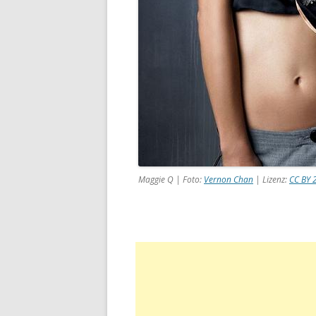
Maggie Q | Foto:
Vernon Chan
| Lizenz:
CC BY 