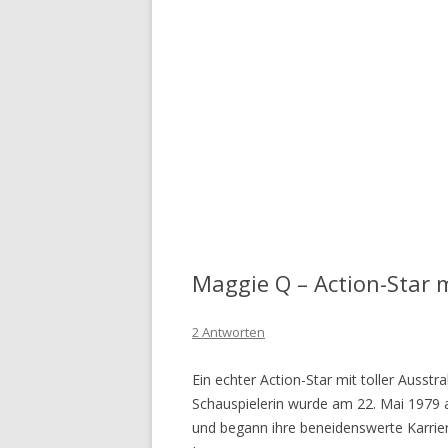
JAPANISCHE FRAUEN
KAMBODSCHANISCHE FRAUEN
KOREANISCHE FRAUEN
LAOTISCHE FRAUEN
MONGOLISCHE FRAUEN
PHILIPPINISCHE FRAUEN
SINGAPURISCHE FRAUEN
Maggie Q – Action-Star 
THAILÄNDISCHE FRAUEN
2 Antworten
VIETNAMESISCHE FRAUEN
Ein echter Action-Star mit toller Ausst
Schauspielerin wurde am 22. Mai 1979 a
und begann ihre beneidenswerte Karrier