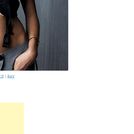
2.0
|
kurz