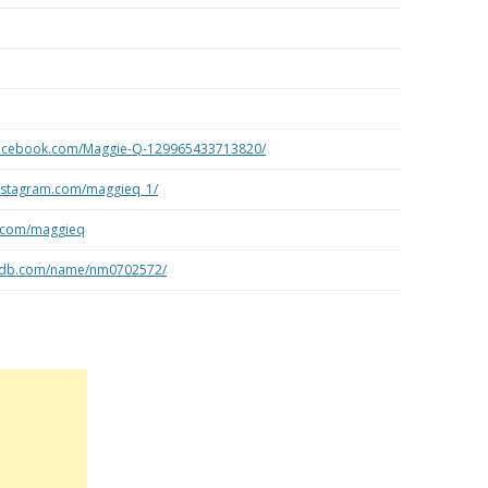
facebook.com/Maggie-Q-129965433713820/
instagram.com/maggieq_1/
er.com/maggieq
mdb.com/name/nm0702572/